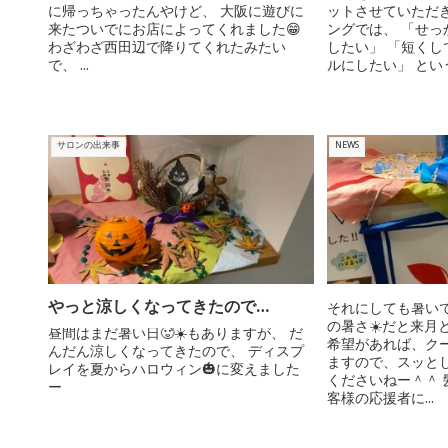
に帰っちゃったんやけど、 大阪に遊びに
ットさせていただき
来たついでにお店によってくれました😁
ングでは、 「せっ
わざわざ西田辺で降りてくれたみたい
したい」 「短くし
で、 ...
ルにしたい」 という
サロンの出来事
NEWS
やっと涼しくなってきたので…
それにしても暑いで
の暑さ☀️だと来月
昼間はまだ暑い日🥵☀️もありますが、 だ
希望があれば、クー
んだん涼しくなってきたので、 ディスプ
ますので、スッと
レイを夏からハロウィン🎃に変えました
くださいねー＾＾ 
ー
客様の応援者に...