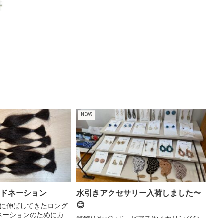
のなりたい‼︎” を
叶えます毎日が
どのスタイルだ
と楽しく笑顔が
増えるかなを想
像したり楽しく
ゆったりとお話
できる空間は心
の美容もあなた
の魅力も引き出
NEWS
します！お客様
が自然と笑顔に
なる明るく楽し
い夫婦二人がお
迎えします。
ードネーション
水引きアクセサリー入荷しました〜
😊
切に伸ばしてきたロング
ネーションのためにカ