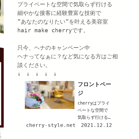
プライベートな空間で気取らず行ける

細やかな接客に経験豊富な技術で

”あなたのなりたい”を叶える美容室

hair make cherryです。

只今、ヘナのキャンペーン中

ヘナってなぁに？など気になる方はご相
談ください。

フロントペー
ジ
cherryはプライ
ベートな空間で
気取らず行ける
美容室細やかな
cherry-style.net
2021.12.12
接客に経験豊富
な技術で"あなた