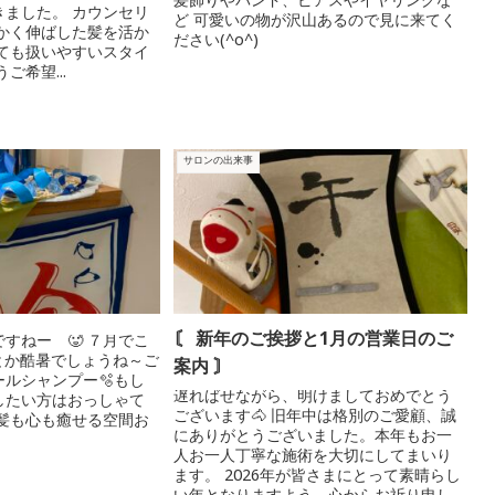
髪飾りやバンド、ピアスやイヤリングな
ました。 カウンセリ
ど 可愛いの物が沢山あるので見に来てく
かく伸ばした髪を活か
ださい(^o^)
ても扱いやすいスタイ
ご希望...
サロンの出来事
〘 新年のご挨拶と1月の営業日のご
すねー 🥵 ７月でこ
とか酷暑でしょうね～ご
案内 〙⁡
ルシャンプー🫧もし
遅ればせながら、明けましておめでとう
したい方はおっしゃて
ございます🐴 旧年中は格別のご愛顧、誠
髪も心も癒せる空間お
にありがとうございました。本年もお一
人お一人丁寧な施術を大切にしてまいり
ます。 2026年が皆さまにとって素晴らし