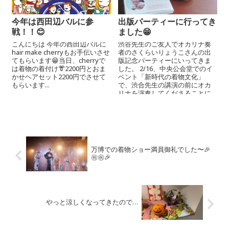
今年は西田辺バルに参
出版パーティーに行ってき
戦！！😊
ました😁
こんにちは 今年の西田辺バルに
渋谷先生のご友人でオカリナ奏
hair make cherryもお手伝いさせ
者のさくらいりょうこさんの出
てもらいます😁当日、cherryで
版記念パーティーにいってきま
は着物の着付け👘2200円とおま
した。 2/16、中央公会堂でのイ
かせヘアセット2200円でさせて
ベント「新時代の着物文化」
もらいます...
で、渋合先生の講演の前にオカ
リナを演奏してくださることに
なりました。 日本...
万博での着物ショー満員御礼でした〜🎉
㊗️㊗️🎉
やっと涼しくなってきたので…