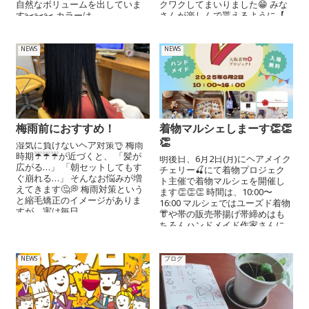
自然なボリュームを出していま
クワクしてまいりました😁 みな
す✂️✂️✂️ カラーは...
さんが楽しんで貰えるように【...
NEWS
NEWS
梅雨前におすすめ！
着物マルシェしまーす👏👏
👏
湿気に負けないヘア対策👌 梅雨
時期☔️☔️☔️が近づくと、 「髪が
明後日、6月2日(月)にヘアメイク
広がる…」 「朝セットしてもす
チェリー🍒にて着物プロジェク
ぐ崩れる…」 そんなお悩みが増
ト主催で着物マルシェを開催し
えてきます🤔💭 梅雨対策という
ます👏👏👏 時間は、10:00〜
と縮毛矯正のイメージがありま
16:00 マルシェではユーズド着物
すが、実は毎日...
👘や帯の販売帯揚げ帯締めはも
ちろんハンドメイド作家さんに
より...
NEWS
ブログ