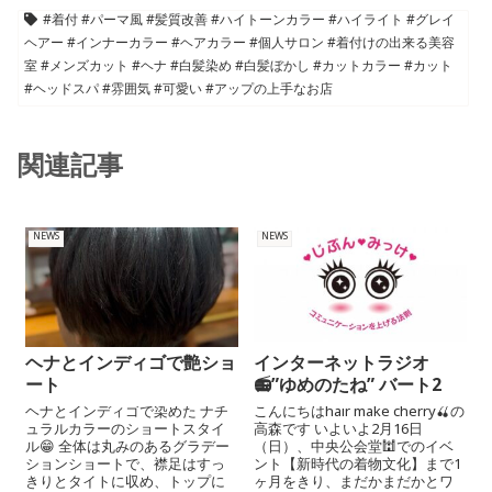
#着付 #パーマ風 #髪質改善 #ハイトーンカラー #ハイライト #グレイ
ヘアー #インナーカラー #ヘアカラー #個人サロン #着付けの出来る美容
室 #メンズカット #ヘナ #白髪染め #白髪ぼかし #カットカラー #カット
#ヘッドスパ #雰囲気 #可愛い #アップの上手なお店
関連記事
NEWS
NEWS
ヘナとインディゴで艶ショ
インターネットラジオ
ート
📻”ゆめのたね” バート2
ヘナとインディゴで染めた ナチ
こんにちはhair make cherry🍒の
ュラルカラーのショートスタイ
高森です いよいよ2月16日
ル😁 全体は丸みのあるグラデー
（日）、中央公会堂🕍でのイベ
ションショートで、襟足はすっ
ント【新時代の着物文化】まで1
きりとタイトに収め、トップに
ヶ月をきり、まだかまだかとワ