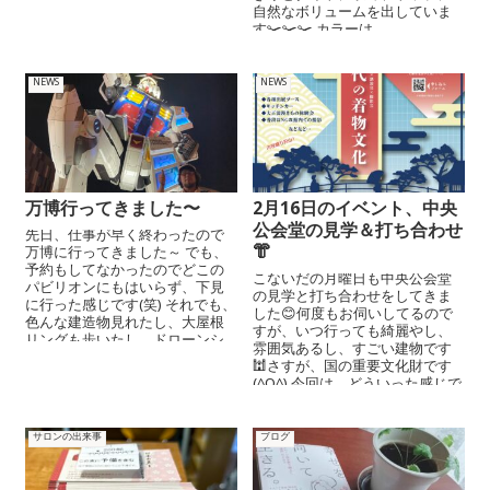
自然なボリュームを出していま
す✂️✂️✂️ カラーは...
NEWS
NEWS
万博行ってきました〜
2月16日のイベント、中央
公会堂の見学＆打ち合わせ
先日、仕事が早く終わったので
👘
万博に行ってきました～ でも、
予約もしてなかったのでどこの
こないだの月曜日も中央公会堂
パビリオンにもはいらず、下見
の見学と打ち合わせをしてきま
に行った感じです(笑) それでも、
した😊何度もお伺いしてるので
色んな建造物見れたし、大屋根
すが、いつ行っても綺麗やし、
リングも歩いたし、ドローンシ
雰囲気あるし、すごい建物です
ョーと...
🕍さすが、国の重要文化財です
(^O^) 今回は、どういった感じで
ウォ...
サロンの出来事
ブログ