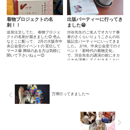
着物プロジェクトの名
出版パーティーに行ってき
刺！！
ました😁
追加注文してた、 着物プロジェ
渋谷先生のご友人でオカリナ奏
クトの名刺が届きました😊 色ん
者のさくらいりょうこさんの出
なとこに配って、 2月の大阪市中
版記念パーティーにいってきま
央公会堂のイベントの 宣伝して
した。 2/16、中央公会堂でのイ
マース😁 興味のある方は気軽に
ベント「新時代の着物文化」
聞いて下さいねぇー😊
で、渋合先生の講演の前にオカ
リナを演奏してくださることに
なりました。 日本...
万博行ってきました〜