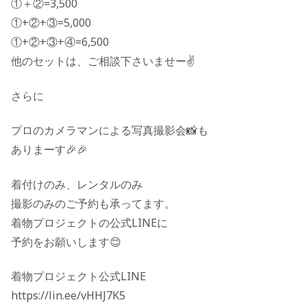
①＋②=3,500
①+②+③=5,000
①+②+③+④=6,500
他のセットは、ご相談下さいませー✌️
さらに
プロのカメラマンによる写真撮影会📸も
ありまーす🎉🎉
着付けのみ、レンタルのみ
撮影のみのご予約も承ってます。
着物プロジェクトの公式LINEに
予約をお願いします😊
着物プロジェクト公式LINE
https://lin.ee/vHHJ7K5