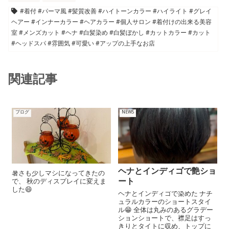
#着付 #パーマ風 #髪質改善 #ハイトーンカラー #ハイライト #グレイ
ヘアー #インナーカラー #ヘアカラー #個人サロン #着付けの出来る美容
室 #メンズカット #ヘナ #白髪染め #白髪ぼかし #カットカラー #カット
#ヘッドスパ #雰囲気 #可愛い #アップの上手なお店
関連記事
ブログ
NEWS
ヘナとインディゴで艶ショ
暑さも少しマシになってきたの
ート
で、 秋のディスプレイに変えま
した😄
ヘナとインディゴで染めた ナチ
ュラルカラーのショートスタイ
ル😁 全体は丸みのあるグラデー
ションショートで、襟足はすっ
きりとタイトに収め、トップに