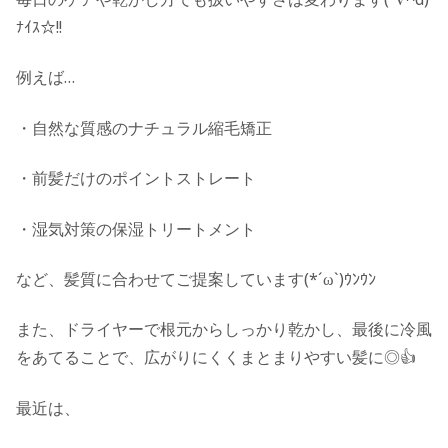
毎日のケアや乾かし方でも扱いやすさは変わります(”∇^d)
ﾅｲｽ☆!!
例えば…
・自然な質感のナチュラル縮毛矯正
・前髪だけのポイントストレート
・湿気対策の保湿トリートメント
など、髪質に合わせてご提案しています(*´ω`)ｳﾝｳﾝ
また、ドライヤーで根元からしっかり乾かし、最後に冷風
をあてることで、広がりにくくまとまりやすい髪に◎👍
最近は、