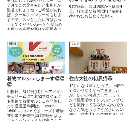
お祭りをめっちゃ楽しむ！
それにしても暑いですねー 🥵
７月でこの暑さ☀️だと来月とか
御堂筋線、西田辺駅から徒歩4
酷暑でしょうね～ご希望があれ
分。粋で楽な着付はhair make
ば、クールシャンプー🫧もしま
cherryにお任せください。
すので、スッとしたい方はおっ
しゃてくださいねー＾＾ 髪も心
も癒せる空間お客様の応援者に...
NEWS
ブログ
着物マルシェしまーす👏👏
住吉大社の初辰猫🐱
👏
12月になり寒くなって、上着👕
も欠かせなくなってきました
明後日、6月2日(月)にヘアメイク
が、いかがお過ごしでしょう
チェリー🍒にて着物プロジェク
か？風邪🤧やインフルエンザな
ト主催で着物マルシェを開催し
ども流行ってるみたいなのでみ
ます👏👏👏 時間は、10:00〜
なさん気をつけてくださいね😊
16:00 マルシェではユーズド着物
先日、住吉大社⛩の初辰まいり
👘や帯の販売帯揚げ帯締めはも
にいき、やっと中猫🐱...
ちろんハンドメイド作家さんに
より...