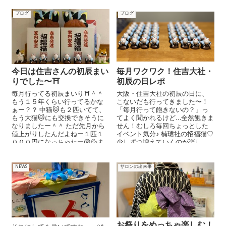
ブログ
ブログ
今日は住吉さんの初辰まい
毎月ワクワク！住吉大社・
りでした〜⛩
初辰の日レポ
毎月行ってる初辰まいり⛩＾＾
大阪・住吉大社の初辰の日に、
もう１５年くらい行ってるかな
こないだも行ってきました〜！
ぁー？？ 中猫🐱も２匹いてて、
「毎月行って飽きないの？」っ
もう大猫🐱にも交換できそうに
てよく聞かれるけど…全然飽きま
なりましたー＾＾ ただ先月から
せん！むしろ毎回ちょっとした
値上がりしたんだよねー１匹１
イベント気分♪ 楠珺社の招福猫♡
０００円になっちゃたー😢💦ま
少しずつ増えていくのが楽し
ぁしかたな...
い！ ...
NEWS
サロンの出来事