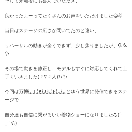
そして来場者にも喜んでいただき、
良かったよーってたくさんのお声をいただけました😁✌️
当日はステージの広さが聞いてたのと違い、
リハーサルの動きが全くできず、少し焦りましたが、💦💦
💦
その場で動きを修正し、モデルもすぐに対応してくれて上
手くいきました(〃∇〃人)ｽﾃｷ♪
今回は万博🇯🇵🇦🇺🇱🇷🇮🇪とゆう世界に発信できるステ
ージで
自分達も自信に繋がるいい着物ショーになりました💪(´･
_･`💪)