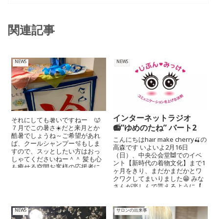
関連記事
NEWS
NEWS
インターネットラジオ
それにしても暑いですねー 🥵
📻”ゆめのたね” バート2
７月でこの暑さ☀️だと来月とか
酷暑でしょうね～ご希望があれ
こんにちはhair make cherry🍒の
ば、クールシャンプー🫧もしま
高森です いよいよ2月16日
すので、スッとしたい方はおっ
（日）、中央公会堂🕍でのイベ
しゃてくださいねー＾＾ 髪も心
ント【新時代の着物文化】まで1
も癒せる空間お客様の応援者に...
ヶ月をきり、まだかまだかとワ
クワクしてまいりました😁 みな
さんが楽しんで貰えるように【...
NEWS
サロンの出来事