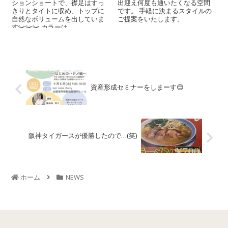
ションショートで、襟足はすっ
出迎え何度も通いたくなる空間
きりとタイトに収め、トップに
です。 手軽に決まるスタイルの
自然なボリュームを出していま
ご提案をいたします。
す✂️✂️✂️ カラーは...
資産形成セミナーをしまーす😊
阪神タイガースが優勝したので…(笑)
ホーム
NEWS