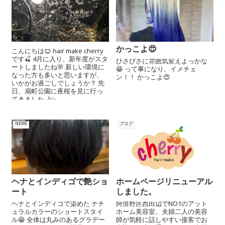
かっこよ😍
こんにちは😊 hair make cherry
です🍒 4月に入り、新年度がスタ
ひさびさに雰囲気変えよっかな
ートしましたね🌸 新しい環境に
😁 って事になり、イメチェ
なった方も多いと思いますが、
ン！！ かっこよ😍
いかがお過ごしでしょうか？ 先
日、扇町公園に夜桜を見に行っ
てきました🌙✨ ...
NEWS
ブログ
ヘナとインディゴで艶ショ
ホームページリニューアル
ート
しました。
ヘナとインディゴで染めた ナチ
阿倍野区西田辺でNO1のアット
ュラルカラーのショートスタイ
ホーム美容室、夫婦二人の美容
ル😁 全体は丸みのあるグラデー
師が気軽に話しやすい接客でお