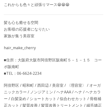
これからも色々と頑張りマース😁😁😁
髪も心も癒せる空間
お客様の応援者になりたい
家族が集う美容室
hair_make_cherry
■住所：大阪府大阪市阿倍野区阪南町５－１－１５ コー
ポ阪南町
■TEL：06-6624-2234
阿倍野区 / 昭和町 / 西田辺 / 美容室 / 〈理容室〉 / オーガ
ニックカラー / ノンジアミン / ヘナAAA / ヘナ / ヘナカラ
ー / 白髪染め / ショートカット / 似合わせカット / 骨格補
正カット / 髪質改善 / 髪質改善トリートメント / 縮毛矯正