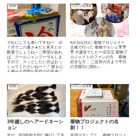
NEWS
サロンの出来事
それにしても暑いですねー 🥵
6月2日(月)に 着物プロジェクト
７月でこの暑さ☀️だと来月とか
主催で行った 着物マルシェ👘👘
酷暑でしょうね～ご希望があれ
👘 大盛況でした〜👏👏👏 着物プ
ば、クールシャンプー🫧もしま
ロジェクトのファンの方、 着物
すので、スッとしたい方はおっ
好きな方、 ご近所の方まで平日
しゃてくださいねー＾＾ 髪も心
の月曜日に関わ...
も癒せる空間お客様の応援者に...
NEWS
サロンの出来事
3年越しのヘアードネーシ
着物プロジェクトの名
ョン
刺！！
先日、約3年間大切に伸ばしてき
追加注文してた、 着物プロジェ