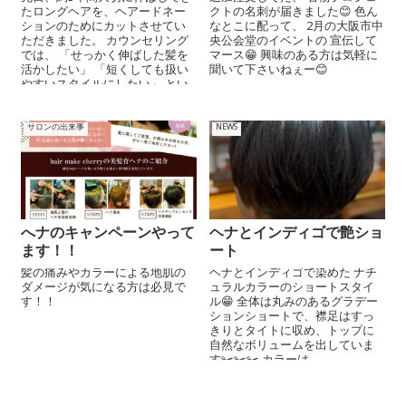
たロングヘアを、ヘアードネー
クトの名刺が届きました😊 色ん
ションのためにカットさせてい
なとこに配って、 2月の大阪市中
ただきました。 カウンセリング
央公会堂のイベントの 宣伝して
では、 「せっかく伸ばした髪を
マース😁 興味のある方は気軽に
活かしたい」 「短くしても扱い
聞いて下さいねぇー😊
やすいスタイルにしたい」 とい
うご希望...
サロンの出来事
NEWS
へナのキャンペーンやって
ヘナとインディゴで艶ショ
ます！！
ート
髪の痛みやカラーによる地肌の
ヘナとインディゴで染めた ナチ
ダメージが気になる方は必見で
ュラルカラーのショートスタイ
す！！
ル😁 全体は丸みのあるグラデー
ションショートで、襟足はすっ
きりとタイトに収め、トップに
自然なボリュームを出していま
す✂️✂️✂️ カラーは...