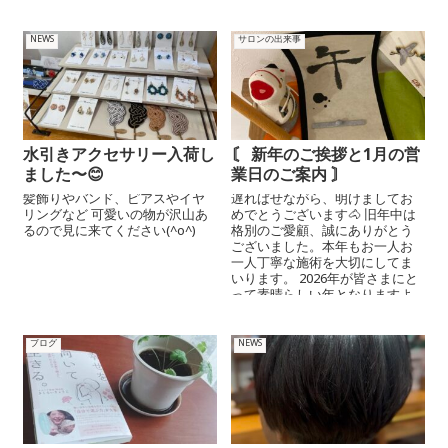
NEWS
サロンの出来事
水引きアクセサリー入荷し
〘 新年のご挨拶と1月の営
ました〜😊
業日のご案内 〙⁡
髪飾りやバンド、ピアスやイヤ
遅ればせながら、明けましてお
リングなど 可愛いの物が沢山あ
めでとうございます🐴 旧年中は
るので見に来てください(^o^)
格別のご愛顧、誠にありがとう
ございました。本年もお一人お
一人丁寧な施術を大切にしてま
いります。 2026年が皆さまにと
って素晴らしい年となりますよ
う、心からお祈り申し上...
ブログ
NEWS