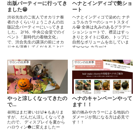
出版パーティーに行ってき
ヘナとインディゴで艶ショ
ました😁
ート
渋谷先生のご友人でオカリナ奏
ヘナとインディゴで染めた ナチ
者のさくらいりょうこさんの出
ュラルカラーのショートスタイ
版記念パーティーにいってきま
ル😁 全体は丸みのあるグラデー
した。 2/16、中央公会堂でのイ
ションショートで、襟足はすっ
ベント「新時代の着物文化」
きりとタイトに収め、トップに
で、渋合先生の講演の前にオカ
自然なボリュームを出していま
リナを演奏してくださることに
す✂️✂️✂️ カラーは...
なりました。 日本...
サロンの出来事
サロンの出来事
やっと涼しくなってきたの
へナのキャンペーンやって
で…
ます！！
昼間はまだ暑い日🥵☀️もありま
髪の痛みやカラーによる地肌の
すが、 だんだん涼しくなってき
ダメージが気になる方は必見で
たので、 ディスプレイを夏から
す！！
ハロウィン🎃に変えましたー