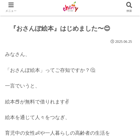
メニュー
検索
『おさんぽ絵本』はじめました〜😊
2025.06.25
みなさん、
「おさんぽ絵本」ってご存知ですか？‎🤔‎
一言でいうと、
絵本📕が無料で借りれます✌️
絵本を通じて人々をつなぎ、
育児中の女性👶や一人暮らしの高齢者の生活を